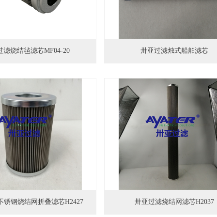
滤烧结毡滤芯MF04-20
卅亚过滤烛式船舶滤芯
锈钢烧结网折叠滤芯H2427
卅亚过滤烧结网滤芯H2037