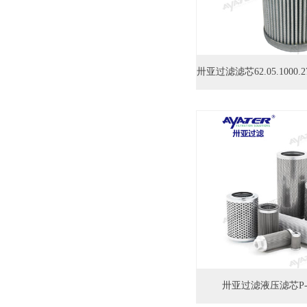
卅亚过滤液压滤芯P-VN