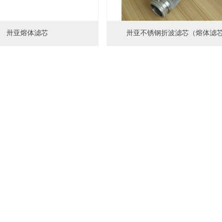
卅亚熔体滤芯
卅亚不锈钢折波滤芯（熔体滤