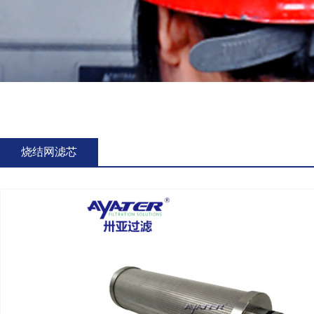
烧结网滤芯